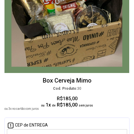
Box Cerveja Mimo
Cod. Produto:
30
R$185,00
1x
R$185,00
ou
de
sem juros
ou 3x no cartão com juros
CEP de ENTREGA
1