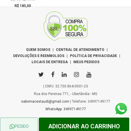
R$ 185,00
QUEM SOMOS
|
CENTRAL DE ATENDIMENTO
|
DEVOLUÇÕES E REEMBOLSOS
|
POLÍTICA DE PRIVACIDADE
|
LOCAIS DE ENTREGA
|
MEUS PEDIDOS
| CNPJ: 32.750.864/0001-23
Rua dos Pereiras 771, - Uberlândia - MG
sabornacestaudi@gmail.com
| Telefone: 34997149177
WhatsApp: 34997149177
© 2026 - Copyright Â© Todos os Direitos Reservados - Desenvolvido por
ADICIONAR AO CARRINHO
PEDIDO
WebFlower