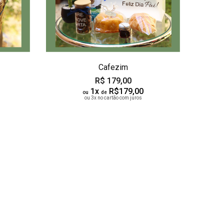
Cafezim
R$ 179,00
1x
R$179,00
ou
de
ou 3x no cartão com juros