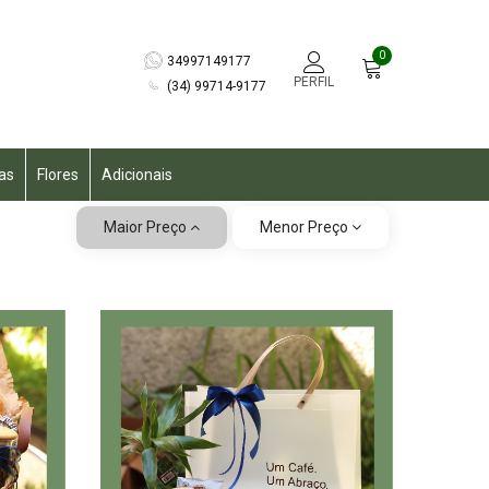
0
34997149177
PERFIL
(34) 99714-9177
as
Flores
Adicionais
Maior Preço
Menor Preço