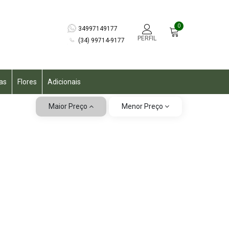
0
34997149177
PERFIL
(34) 99714-9177
as
Flores
Adicionais
Maior Preço
Menor Preço