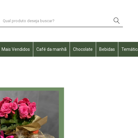
Mais Vendidos
Café da manhã
Chocolate
Bebidas
Temátic