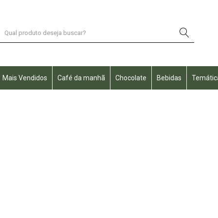
Mais Vendidos
Café da manhã
Chocolate
Bebidas
Temátic