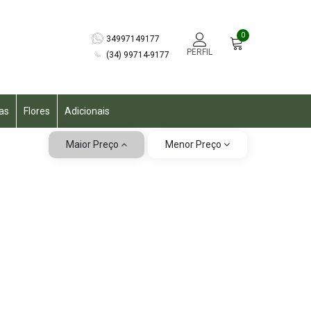
0
34997149177
PERFIL
(34) 99714-9177
as
Flores
Adicionais
Maior Preço
Menor Preço