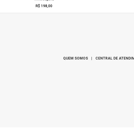
arida
R$ 198,00
39,00
QUEM SOMOS
|
CENTRAL DE ATENDI