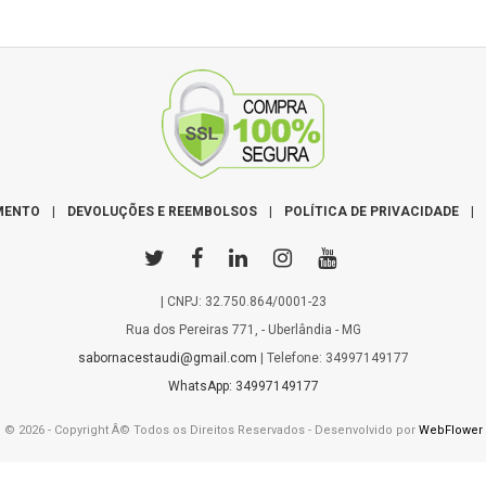
R$ 185,00
MENTO
|
DEVOLUÇÕES E REEMBOLSOS
|
POLÍTICA DE PRIVACIDADE
|
| CNPJ: 32.750.864/0001-23
Rua dos Pereiras 771, - Uberlândia - MG
sabornacestaudi@gmail.com
| Telefone: 34997149177
WhatsApp: 34997149177
© 2026 - Copyright Â© Todos os Direitos Reservados - Desenvolvido por
WebFlower