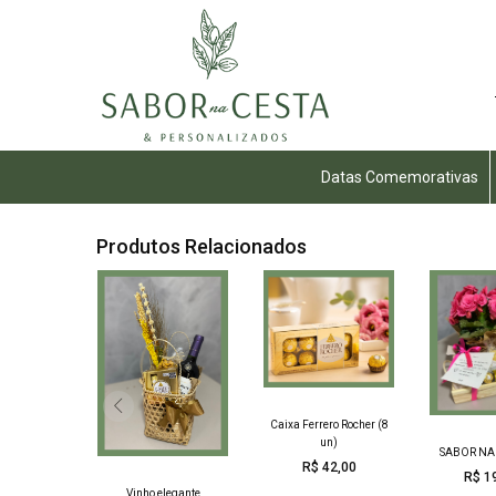
Datas Comemorativas
Produtos Relacionados
Caixa Ferrero Rocher (8
un)
SABOR NA
R$ 42,00
R$ 1
ersário
Vinho elegante