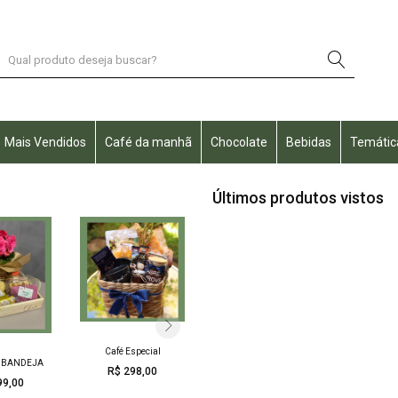
Mais Vendidos
Café da manhã
Chocolate
Bebidas
Temátic
Últimos produtos vistos
Café Especial
Café n
 BANDEJA
R$ 298,00
R$ 3
99,00
Box Cerveja Mimo