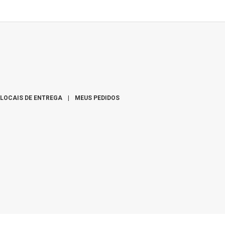
c/margarida
R$ 1
R$ 239,00
LOCAIS DE ENTREGA
|
MEUS PEDIDOS