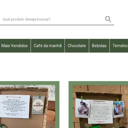
Mais Vendidos
Café da manhã
Chocolate
Bebidas
Temátic