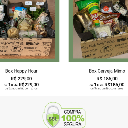
Box Happy Hour
Box Cerveja Mimo
R$ 229,00
R$ 185,00
1x
R$229,00
1x
R$185,00
ou
de
ou
de
ou 3x no cartão com juros
ou 3x no cartão com juros