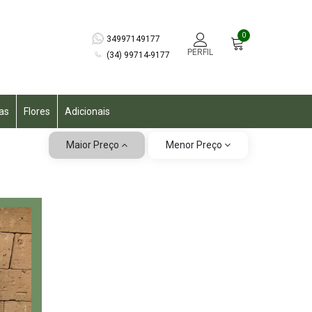
0
34997149177
PERFIL
(34) 99714-9177
as
Flores
Adicionais
Maior Preço
Menor Preço